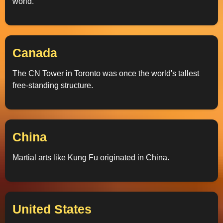
world.
Telegram
Help &
Canada
Support
The CN Tower in Toronto was once the world's tallest
free-standing structure.
Contact
About
Us
China
Write
Martial arts like Kung Fu originated in China.
for Us
United States