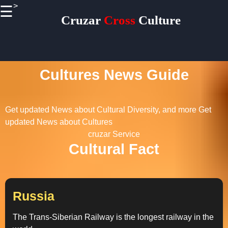
>
☰
×
Cruzar
Cross
Culture
Useful
links
Home
Cultures News Guide
Get updated News about Cultural Diversity, and more
Get
Socials
updated News about Cultures
cruzar Service
Cultural Fact
Facebook
Russia
Instagram
Twitter
The Trans-Siberian Railway is the longest railway in the