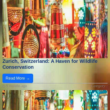
Zurich, Switzerland: A Haven for Wildlife
Conservation
Read More →
9 months ago
Category :