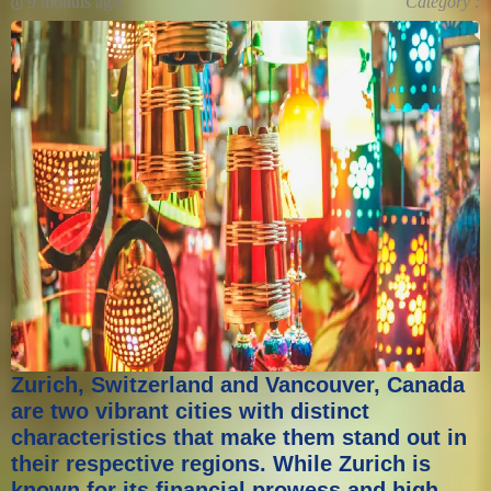
9 months ago
Category :
Zurich, Switzerland and Vancouver, Canada
are two vibrant cities with distinct
characteristics that make them stand out in
their respective regions. While Zurich is
known for its financial prowess and high