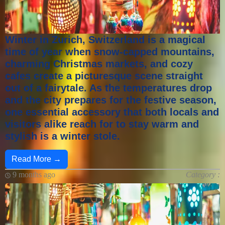
Winter in Zurich, Switzerland is a magical
time of year when snow-capped mountains,
charming Christmas markets, and cozy
cafes create a picturesque scene straight
out of a fairytale. As the temperatures drop
and the city prepares for the festive season,
one essential accessory that both locals and
visitors alike reach for to stay warm and
stylish is a winter stole.
Read More →
9 months ago
Category :