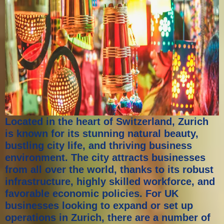
Located in the heart of Switzerland, Zurich
is known for its stunning natural beauty,
bustling city life, and thriving business
environment. The city attracts businesses
from all over the world, thanks to its robust
infrastructure, highly skilled workforce, and
favorable economic policies. For UK
businesses looking to expand or set up
operations in Zurich, there are a number of