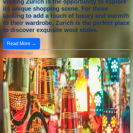
visiting Zurich is the opportunity to explore
its unique shopping scene. For those
looking to add a touch of luxury and warmth
to their wardrobe, Zurich is the perfect place
to discover exquisite wool stoles.
Read More →
9 months ago
Category :